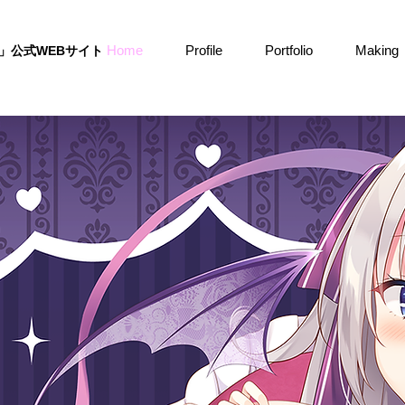
Home
Profile
Portfolio
Making
」公式WEBサイト